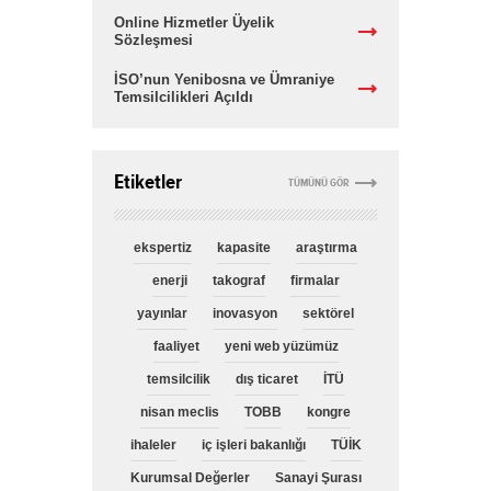
Online Hizmetler Üyelik
Sözleşmesi
İSO’nun Yenibosna ve Ümraniye
Temsilcilikleri Açıldı
Etiketler
TÜMÜNÜ GÖR
ekspertiz
kapasite
araştırma
enerji
takograf
firmalar
yayınlar
inovasyon
sektörel
faaliyet
yeni web yüzümüz
temsilcilik
dış ticaret
İTÜ
nisan meclis
TOBB
kongre
ihaleler
iç işleri bakanlığı
TÜİK
Kurumsal Değerler
Sanayi Şurası