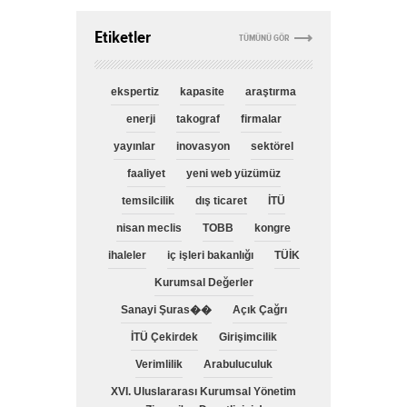
Etiketler
TÜMÜNÜ GÖR
ekspertiz
kapasite
araştırma
enerji
takograf
firmalar
yayınlar
inovasyon
sektörel
faaliyet
yeni web yüzümüz
temsilcilik
dış ticaret
İTÜ
nisan meclis
TOBB
kongre
ihaleler
iç işleri bakanlığı
TÜİK
Kurumsal Değerler
Sanayi Şuras��
Açık Çağrı
İTÜ Çekirdek
Girişimcilik
Verimlilik
Arabuluculuk
XVI. Uluslararası Kurumsal Yönetim