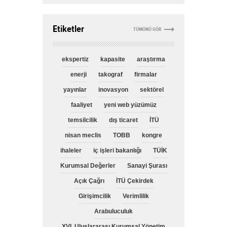
Etiketler
TÜMÜNÜ GÖR
ekspertiz
kapasite
araştırma
enerji
takograf
firmalar
yayınlar
inovasyon
sektörel
faaliyet
yeni web yüzümüz
temsilcilik
dış ticaret
İTÜ
nisan meclis
TOBB
kongre
ihaleler
iç işleri bakanlığı
TÜİK
Kurumsal Değerler
Sanayi Şurası
Açık Çağrı
İTÜ Çekirdek
Girişimcilik
Verimlilik
Arabuluculuk
XVI. Uluslararası Kurumsal Yönetim