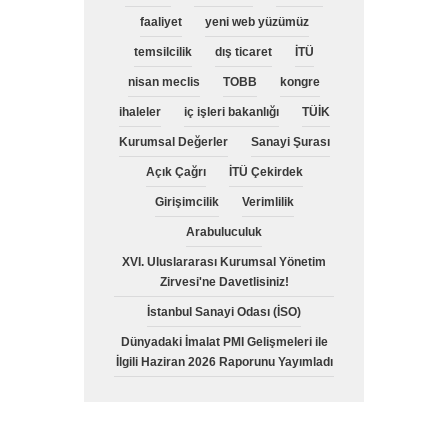
faaliyet
yeni web yüzümüz
temsilcilik
dış ticaret
İTÜ
nisan meclis
TOBB
kongre
ihaleler
iç işleri bakanlığı
TÜİK
Kurumsal Değerler
Sanayi Şurası
Açık Çağrı
İTÜ Çekirdek
Girişimcilik
Verimlilik
Arabuluculuk
XVI. Uluslararası Kurumsal Yönetim
Zirvesi'ne Davetlisiniz!
İstanbul Sanayi Odası (İSO)
Dünyadaki İmalat PMI Gelişmeleri ile
İlgili Haziran 2026 Raporunu Yayımladı