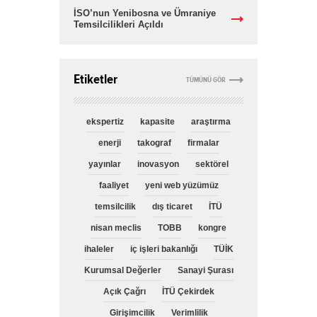
İSO’nun Yenibosna ve Ümraniye
Temsilcilikleri Açıldı
Etiketler
TÜMÜNÜ GÖR
ekspertiz
kapasite
araştırma
enerji
takograf
firmalar
yayınlar
inovasyon
sektörel
faaliyet
yeni web yüzümüz
temsilcilik
dış ticaret
İTÜ
nisan meclis
TOBB
kongre
ihaleler
iç işleri bakanlığı
TÜİK
Kurumsal Değerler
Sanayi Şurası
Açık Çağrı
İTÜ Çekirdek
Girişimcilik
Verimlilik