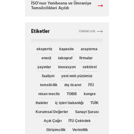
İSO’nun Yenibosna ve Ümraniye
Temsilcilikleri Açıldı
Etiketler
TÜMÜNÜ GÖR
ekspertiz
kapasite
araştırma
enerji
takograf
firmalar
yayınlar
inovasyon
sektörel
faaliyet
yeni web yüzümüz
temsilcilik
dış ticaret
İTÜ
nisan meclis
TOBB
kongre
ihaleler
iç işleri bakanlığı
TÜİK
Kurumsal Değerler
Sanayi Şurası
Açık Çağrı
İTÜ Çekirdek
Girişimcilik
Verimlilik