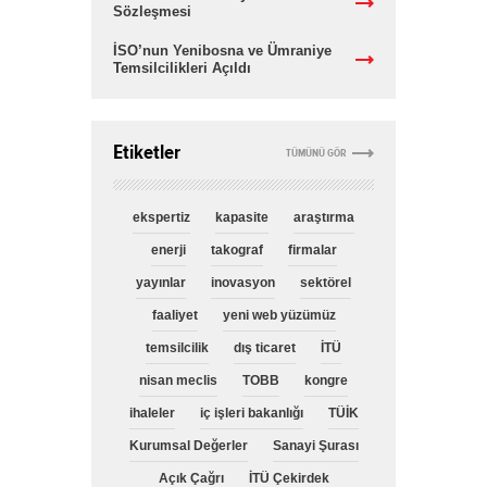
Sözleşmesi
İSO’nun Yenibosna ve Ümraniye
Temsilcilikleri Açıldı
Etiketler
TÜMÜNÜ GÖR
ekspertiz
kapasite
araştırma
enerji
takograf
firmalar
yayınlar
inovasyon
sektörel
faaliyet
yeni web yüzümüz
temsilcilik
dış ticaret
İTÜ
nisan meclis
TOBB
kongre
ihaleler
iç işleri bakanlığı
TÜİK
Kurumsal Değerler
Sanayi Şurası
Açık Çağrı
İTÜ Çekirdek