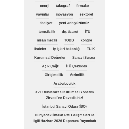
enerji
takograf
firmalar
yayınlar
inovasyon
sektörel
faaliyet
yeni web yüzümüz
temsilcilik
dış ticaret
İTÜ
nisan meclis
TOBB
kongre
ihaleler
iç işleri bakanlığı
TÜİK
Kurumsal Değerler
Sanayi Şurası
Açık Çağrı
İTÜ Çekirdek
Girişimcilik
Verimlilik
Arabuluculuk
XVI. Uluslararası Kurumsal Yönetim
Zirvesi'ne Davetlisiniz!
İstanbul Sanayi Odası (İSO)
Dünyadaki İmalat PMI Gelişmeleri ile
İlgili Haziran 2026 Raporunu Yayımladı