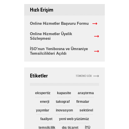
Hızlı Erişim
Online Hizmetler Başvuru Formu
Online Hizmetler Üyelik
Sözleşmesi
İSO’nun Yenibosna ve Ümraniye
Temsilcilikleri Açıldı
Etiketler
TÜMÜNÜ GÖR
ekspertiz
kapasite
araştırma
enerji
takograf
firmalar
yayınlar
inovasyon
sektörel
faaliyet
yeni web yüzümüz
temsilcilik
dış ticaret
İTÜ