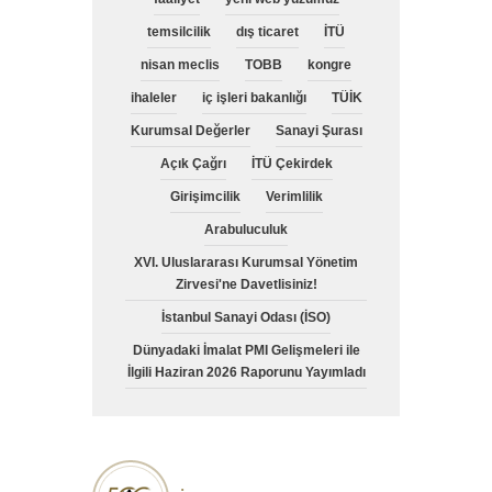
temsilcilik
dış ticaret
İTÜ
nisan meclis
TOBB
kongre
ihaleler
iç işleri bakanlığı
TÜİK
Kurumsal Değerler
Sanayi Şurası
Açık Çağrı
İTÜ Çekirdek
Girişimcilik
Verimlilik
Arabuluculuk
XVI. Uluslararası Kurumsal Yönetim
Zirvesi'ne Davetlisiniz!
İstanbul Sanayi Odası (İSO)
Dünyadaki İmalat PMI Gelişmeleri ile
İlgili Haziran 2026 Raporunu Yayımladı