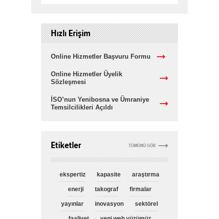
Hızlı Erişim
Online Hizmetler Başvuru Formu
Online Hizmetler Üyelik
Sözleşmesi
İSO’nun Yenibosna ve Ümraniye
Temsilcilikleri Açıldı
Etiketler
TÜMÜNÜ GÖR
ekspertiz
kapasite
araştırma
enerji
takograf
firmalar
yayınlar
inovasyon
sektörel
faaliyet
yeni web yüzümüz