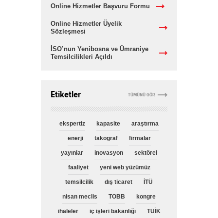
Online Hizmetler Başvuru Formu
Online Hizmetler Üyelik
Sözleşmesi
İSO’nun Yenibosna ve Ümraniye
Temsilcilikleri Açıldı
Etiketler
TÜMÜNÜ GÖR
ekspertiz
kapasite
araştırma
enerji
takograf
firmalar
yayınlar
inovasyon
sektörel
faaliyet
yeni web yüzümüz
temsilcilik
dış ticaret
İTÜ
nisan meclis
TOBB
kongre
ihaleler
iç işleri bakanlığı
TÜİK