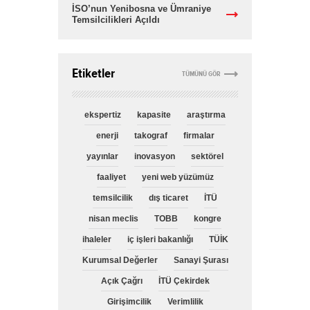
İSO’nun Yenibosna ve Ümraniye
Temsilcilikleri Açıldı
Etiketler
TÜMÜNÜ GÖR
ekspertiz
kapasite
araştırma
enerji
takograf
firmalar
yayınlar
inovasyon
sektörel
faaliyet
yeni web yüzümüz
temsilcilik
dış ticaret
İTÜ
nisan meclis
TOBB
kongre
ihaleler
iç işleri bakanlığı
TÜİK
Kurumsal Değerler
Sanayi Şurası
Açık Çağrı
İTÜ Çekirdek
Girişimcilik
Verimlilik