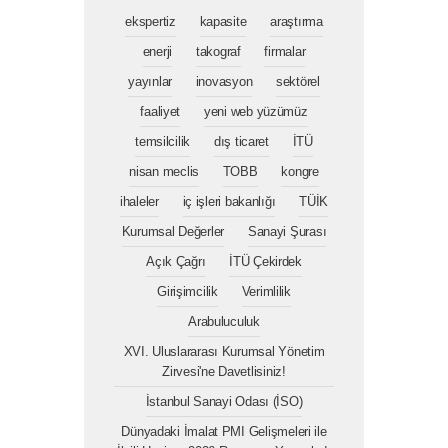
ekspertiz
kapasite
araştırma
enerji
takograf
firmalar
yayınlar
inovasyon
sektörel
faaliyet
yeni web yüzümüz
temsilcilik
dış ticaret
İTÜ
nisan meclis
TOBB
kongre
ihaleler
iç işleri bakanlığı
TÜİK
Kurumsal Değerler
Sanayi Şurası
Açık Çağrı
İTÜ Çekirdek
Girişimcilik
Verimlilik
Arabuluculuk
XVI. Uluslararası Kurumsal Yönetim
Zirvesi'ne Davetlisiniz!
İstanbul Sanayi Odası (İSO)
Dünyadaki İmalat PMI Gelişmeleri ile