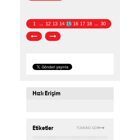
1
...
12
13
14
15
16
17
18
...
30
Hızlı Erişim
Etiketler
TÜMÜNÜ GÖR