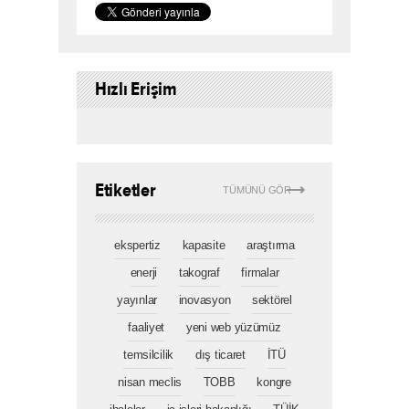
Hızlı Erişim
Etiketler
TÜMÜNÜ GÖR
ekspertiz
kapasite
araştırma
enerji
takograf
firmalar
yayınlar
inovasyon
sektörel
faaliyet
yeni web yüzümüz
temsilcilik
dış ticaret
İTÜ
nisan meclis
TOBB
kongre