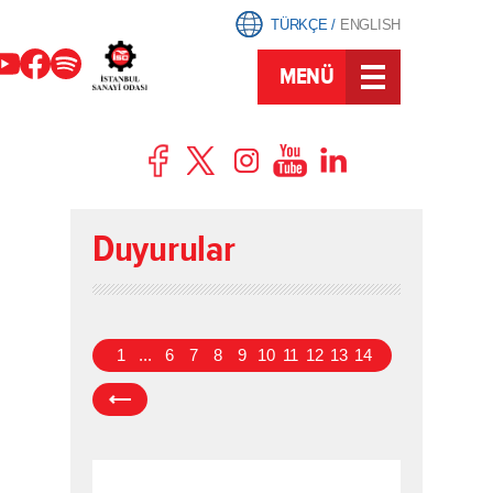
TÜRKÇE
/
ENGLISH
MENÜ
Duyurular
1
...
6
7
8
9
10
11
12
13
14