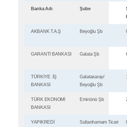
Banka Adı
Şube
AKBANK T.A.Ş
Beyoğlu Şb
GARANTİ BANKASI
Galata Şb
TÜRKİYE .İŞ
Galatasaray/
BANKASI
Beyoğlu Şb
TÜRK EKONOMİ
Eminönü Şb
BANKASI
YAPIKREDİ
Sultanhamam Ticari