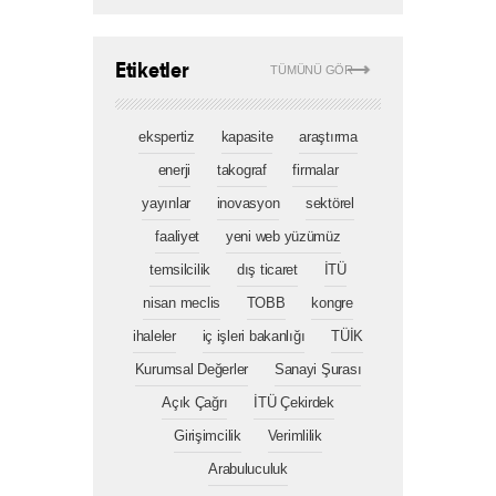
Etiketler
TÜMÜNÜ GÖR
ekspertiz
kapasite
araştırma
enerji
takograf
firmalar
yayınlar
inovasyon
sektörel
faaliyet
yeni web yüzümüz
temsilcilik
dış ticaret
İTÜ
nisan meclis
TOBB
kongre
ihaleler
iç işleri bakanlığı
TÜİK
Kurumsal Değerler
Sanayi Şurası
Açık Çağrı
İTÜ Çekirdek
Girişimcilik
Verimlilik
Arabuluculuk