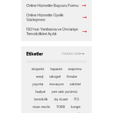
Online Hizmetler Başvuru Formu
Online Hizmetler Üyelik
Sözleşmesi
İSO’nun Yenibosna ve Ümraniye
Temsilcilikleri Açıldı
Etiketler
TÜMÜNÜ GÖR
ekspertiz
kapasite
araştırma
enerji
takograf
firmalar
yayınlar
inovasyon
sektörel
faaliyet
yeni web yüzümüz
temsilcilik
dış ticaret
İTÜ
nisan meclis
TOBB
kongre