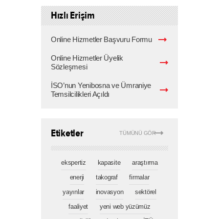
Hızlı Erişim
Online Hizmetler Başvuru Formu
Online Hizmetler Üyelik
Sözleşmesi
İSO’nun Yenibosna ve Ümraniye
Temsilcilikleri Açıldı
Etiketler
TÜMÜNÜ GÖR
ekspertiz
kapasite
araştırma
enerji
takograf
firmalar
yayınlar
inovasyon
sektörel
faaliyet
yeni web yüzümüz