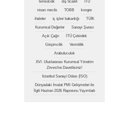
temsilcilik
dış ticaret
İTÜ
nisan meclis
TOBB
kongre
ihaleler
iç işleri bakanlığı
TÜİK
Kurumsal Değerler
Sanayi Şurası
Açık Çağrı
İTÜ Çekirdek
Girişimcilik
Verimlilik
Arabuluculuk
XVI. Uluslararası Kurumsal Yönetim
Zirvesi'ne Davetlisiniz!
İstanbul Sanayi Odası (İSO)
Dünyadaki İmalat PMI Gelişmeleri ile
İlgili Haziran 2026 Raporunu Yayımladı