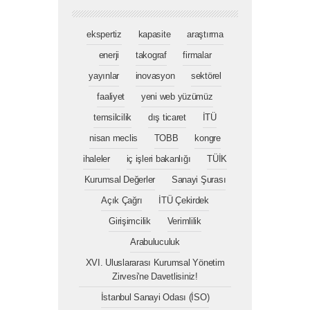
ekspertiz
kapasite
araştırma
enerji
takograf
firmalar
yayınlar
inovasyon
sektörel
faaliyet
yeni web yüzümüz
temsilcilik
dış ticaret
İTÜ
nisan meclis
TOBB
kongre
ihaleler
iç işleri bakanlığı
TÜİK
Kurumsal Değerler
Sanayi Şurası
Açık Çağrı
İTÜ Çekirdek
Girişimcilik
Verimlilik
Arabuluculuk
XVI. Uluslararası Kurumsal Yönetim
Zirvesi'ne Davetlisiniz!
İstanbul Sanayi Odası (İSO)