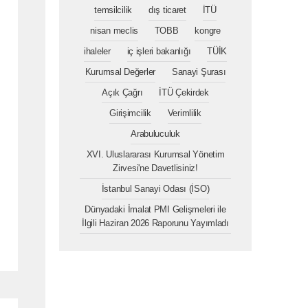
temsilcilik
dış ticaret
İTÜ
nisan meclis
TOBB
kongre
ihaleler
iç işleri bakanlığı
TÜİK
Kurumsal Değerler
Sanayi Şurası
Açık Çağrı
İTÜ Çekirdek
Girişimcilik
Verimlilik
Arabuluculuk
XVI. Uluslararası Kurumsal Yönetim
Zirvesi'ne Davetlisiniz!
İstanbul Sanayi Odası (İSO)
Dünyadaki İmalat PMI Gelişmeleri ile
İlgili Haziran 2026 Raporunu Yayımladı