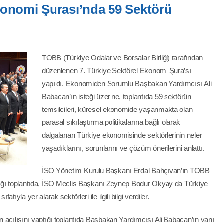
konomi Şurası’nda 59 Sektörü
TOBB (Türkiye Odalar ve Borsalar Birliği) tarafından
düzenlenen 7. Türkiye Sektörel Ekonomi Şura’sı
yapıldı. Ekonomiden Sorumlu Başbakan Yardımcısı Ali
Babacan’ın isteği üzerine, toplantıda 59 sektörün
temsilcileri, küresel ekonomide yaşanmakta olan
parasal sıkılaştırma politikalarına bağlı olarak
dalgalanan Türkiye ekonomisinde sektörlerinin neler
yaşadıklarını, sorunlarını ve çözüm önerilerini anlattı.
İSO Yönetim Kurulu Başkanı Erdal Bahçıvan’ın TOBB
dığı toplantıda, İSO Meclis Başkanı Zeynep Bodur Okyay da Türkiye
ıyla yer alarak sektörleri ile ilgili bilgi verdiler.
 açılışını yaptığı toplantıda Başbakan Yardımcısı Ali Babacan’ın yanı