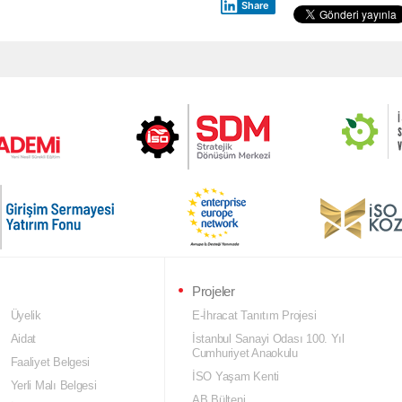
Share
Projeler
Üyelik
E-İhracat Tanıtım Projesi
Aidat
İstanbul Sanayi Odası 100. Yıl
Cumhuriyet Anaokulu
Faaliyet Belgesi
İSO Yaşam Kenti
Yerli Malı Belgesi
AB Bülteni