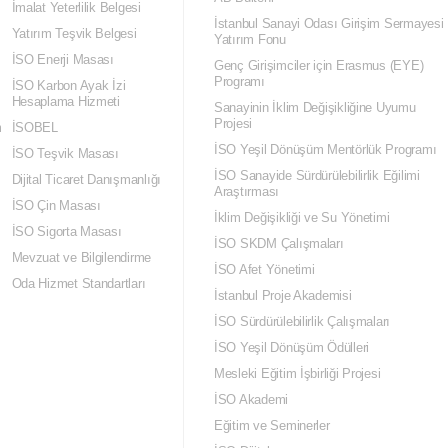
İmalat Yeterlilik Belgesi
İstanbul Sanayi Odası Girişim Sermayesi
Yatırım Teşvik Belgesi
Yatırım Fonu
İSO Enerji Masası
Genç Girişimciler için Erasmus (EYE)
Programı
İSO Karbon Ayak İzi
Hesaplama Hizmeti
Sanayinin İklim Değişikliğine Uyumu
Projesi
m
İSOBEL
İSO Yeşil Dönüşüm Mentörlük Programı
İSO Teşvik Masası
İSO Sanayide Sürdürülebilirlik Eğilimi
Dijital Ticaret Danışmanlığı
Araştırması
İSO Çin Masası
İklim Değişikliği ve Su Yönetimi
İSO Sigorta Masası
İSO SKDM Çalışmaları
Mevzuat ve Bilgilendirme
İSO Afet Yönetimi
Oda Hizmet Standartları
İstanbul Proje Akademisi
İSO Sürdürülebilirlik Çalışmaları
İSO Yeşil Dönüşüm Ödülleri
Mesleki Eğitim İşbirliği Projesi
İSO Akademi
Eğitim ve Seminerler