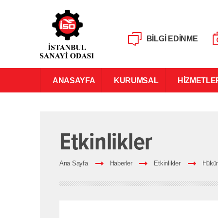
BİLGİ EDİNME
ANASAYFA
KURUMSAL
HİZMETLE
Etkinlikler
Ana Sayfa
Haberler
Etkinlikler
Hüküm