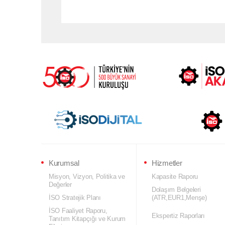
Kurumsal
Hizmetler
Misyon, Vizyon, Politika ve
Kapasite Raporu
Değerler
Dolaşım Belgeleri
İSO Stratejik Planı
(ATR,EUR1,Menşe)
İSO Faaliyet Raporu,
Ekspertiz Raporları
Tanıtım Kitapçığı ve Kurum