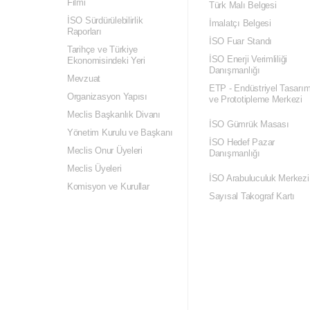
Filmi
Türk Malı Belgesi
İSO Sürdürülebilirlik
İmalatçı Belgesi
Raporları
İSO Fuar Standı
Tarihçe ve Türkiye
İSO Enerji Verimliliği
Ekonomisindeki Yeri
Danışmanlığı
Mevzuat
ETP - Endüstriyel Tasarı
Organizasyon Yapısı
ve Prototipleme Merkezi
Meclis Başkanlık Divanı
İSO Gümrük Masası
Yönetim Kurulu ve Başkanı
İSO Hedef Pazar
Meclis Onur Üyeleri
Danışmanlığı
Meclis Üyeleri
İSO Arabuluculuk Merkezi
Komisyon ve Kurullar
Sayısal Takograf Kartı