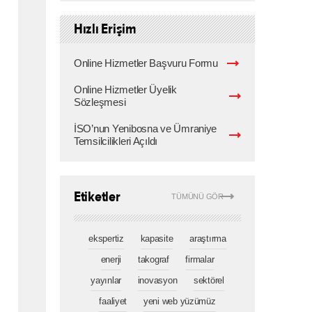
Hızlı Erişim
Online Hizmetler Başvuru Formu
Online Hizmetler Üyelik
Sözleşmesi
İSO’nun Yenibosna ve Ümraniye
Temsilcilikleri Açıldı
Etiketler
TÜMÜNÜ GÖR
ekspertiz
kapasite
araştırma
enerji
takograf
firmalar
yayınlar
inovasyon
sektörel
faaliyet
yeni web yüzümüz