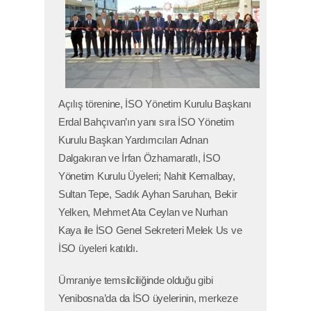
Açılış törenine, İSO Yönetim Kurulu Başkanı
Erdal Bahçıvan’ın yanı sıra İSO Yönetim
Kurulu Başkan Yardımcıları Adnan
Dalgakıran ve İrfan Özhamaratlı, İSO
Yönetim Kurulu Üyeleri; Nahit Kemalbay,
Sultan Tepe, Sadık Ayhan Saruhan, Bekir
Yelken, Mehmet Ata Ceylan ve Nurhan
Kaya ile İSO Genel Sekreteri Melek Us ve
İSO üyeleri katıldı.
Ümraniye temsilciliğinde olduğu gibi
Yenibosna’da da İSO üyelerinin, merkeze