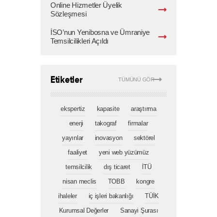
Online Hizmetler Üyelik
Sözleşmesi
İSO’nun Yenibosna ve Ümraniye
Temsilcilikleri Açıldı
Etiketler
TÜMÜNÜ GÖR
ekspertiz
kapasite
araştırma
enerji
takograf
firmalar
yayınlar
inovasyon
sektörel
faaliyet
yeni web yüzümüz
temsilcilik
dış ticaret
İTÜ
nisan meclis
TOBB
kongre
ihaleler
iç işleri bakanlığı
TÜİK
Kurumsal Değerler
Sanayi Şurası