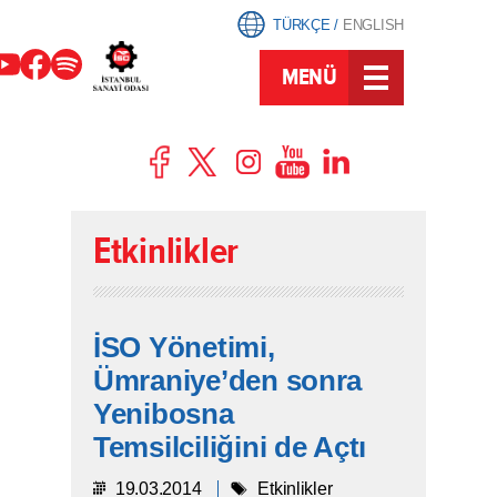
TÜRKÇE
/
ENGLISH
MENÜ
Etkinlikler
İSO Yönetimi,
Ümraniye’den sonra
Yenibosna
Temsilciliğini de Açtı
19.03.2014
Etkinlikler