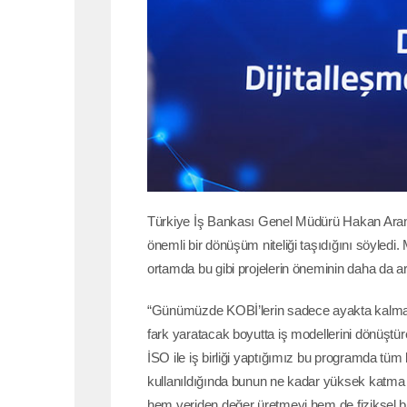
Türkiye İş Bankası Genel Müdürü Hakan Aran
önemli bir dönüşüm niteliği taşıdığını söyledi
ortamda bu gibi projelerin öneminin daha da art
“Günümüzde KOBİ’lerin sadece ayakta kalmasın
fark yaratacak boyutta iş modellerini dönüştü
İSO ile iş birliği yaptığımız bu programda tüm 
kullanıldığında bunun ne kadar yüksek katma 
hem veriden değer üretmeyi hem de fiziksel bir