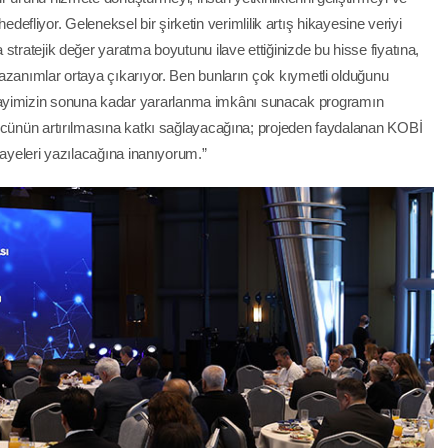
 hedefliyor. Geleneksel bir şirketin verimlilik artış hikayesine veriyi
stratejik değer yaratma boyutunu ilave ettiğinizde bu hisse fiyatına,
azanımlar ortaya çıkarıyor. Ben bunların çok kıymetli olduğunu
imizin sonuna kadar yararlanma imkânı sunacak programın
gücünün artırılmasına katkı sağlayacağına; projeden faydalanan KOBİ
kayeleri yazılacağına inanıyorum.”