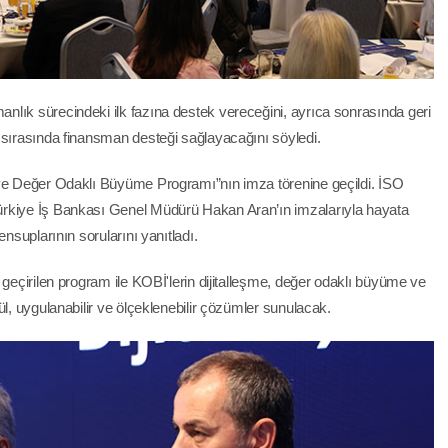
lık sürecindeki ilk fazına destek vereceğini, ayrıca sonrasında geri
 sırasında finansman desteği sağlayacağını söyledi.
 ve Değer Odaklı Büyüme Programı”nın imza törenine geçildi. İSO
ürkiye İş Bankası Genel Müdürü Hakan Aran’ın imzalarıyla hayata
ensuplarının sorularını yanıtladı.
 geçirilen program ile KOBİ'lerin dijitalleşme, değer odaklı büyüme ve
ül, uygulanabilir ve ölçeklenebilir çözümler sunulacak.