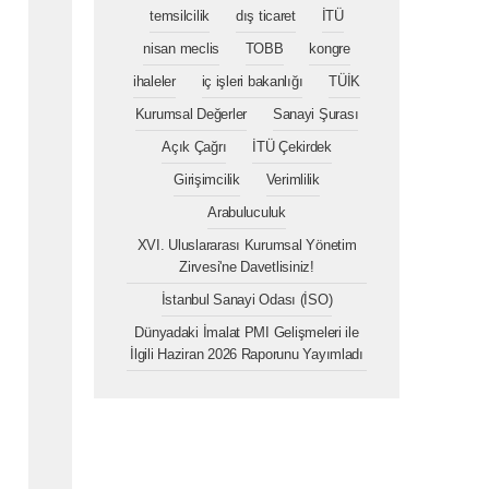
temsilcilik
dış ticaret
İTÜ
nisan meclis
TOBB
kongre
ihaleler
iç işleri bakanlığı
TÜİK
Kurumsal Değerler
Sanayi Şurası
Açık Çağrı
İTÜ Çekirdek
Girişimcilik
Verimlilik
Arabuluculuk
XVI. Uluslararası Kurumsal Yönetim
Zirvesi'ne Davetlisiniz!
İstanbul Sanayi Odası (İSO)
Dünyadaki İmalat PMI Gelişmeleri ile
İlgili Haziran 2026 Raporunu Yayımladı