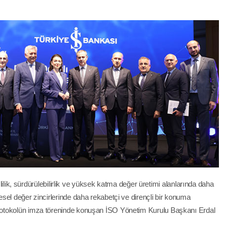
imlilik, sürdürülebilirlik ve yüksek katma değer üretimi alanlarında daha
sel değer zincirlerinde daha rekabetçi ve dirençli bir konuma
rotokolün imza töreninde konuşan İSO Yönetim Kurulu Başkanı Erdal