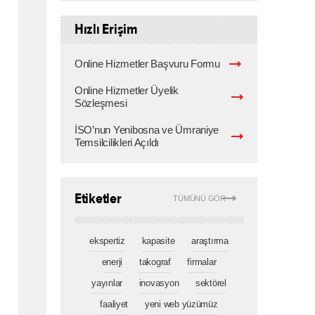
Hızlı Erişim
Online Hizmetler Başvuru Formu
Online Hizmetler Üyelik
Sözleşmesi
İSO’nun Yenibosna ve Ümraniye
Temsilcilikleri Açıldı
Etiketler
TÜMÜNÜ GÖR
ekspertiz
kapasite
araştırma
enerji
takograf
firmalar
yayınlar
inovasyon
sektörel
faaliyet
yeni web yüzümüz