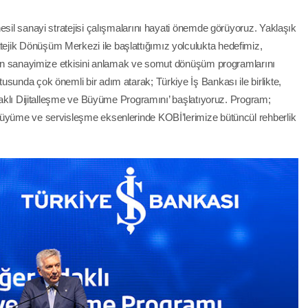
esil sanayi stratejisi çalışmalarını hayati önemde görüyoruz. Yaklaşık
jik Dönüşüm Merkezi ile başlattığımız yolculukta hedefimiz,
erin sanayimize etkisini anlamak ve somut dönüşüm programlarını
sunda çok önemli bir adım atarak; Türkiye İş Bankası ile birlikte,
Odaklı Dijitalleşme ve Büyüme Programını’ başlatıyoruz. Program;
büyüme ve servisleşme eksenlerinde KOBİ’lerimize bütüncül rehberlik