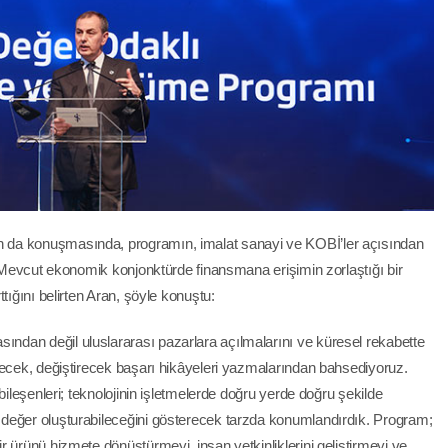
 da konuşmasında, programın, imalat sanayi ve KOBİ’ler açısından
. Mevcut ekonomik konjonktürde finansmana erişimin zorlaştığı bir
tığını belirten Aran, şöyle konuştu:
dan değil uluslararası pazarlara açılmalarını ve küresel rekabette
recek, değiştirecek başarı hikâyeleri yazmalarından bahsediyoruz.
bileşenleri; teknolojinin işletmelerde doğru yerde doğru şekilde
değer oluşturabileceğini gösterecek tarzda konumlandırdık. Program;
 ürünü hizmete dönüştürmeyi, insan yetkinliklerini geliştirmeyi ve