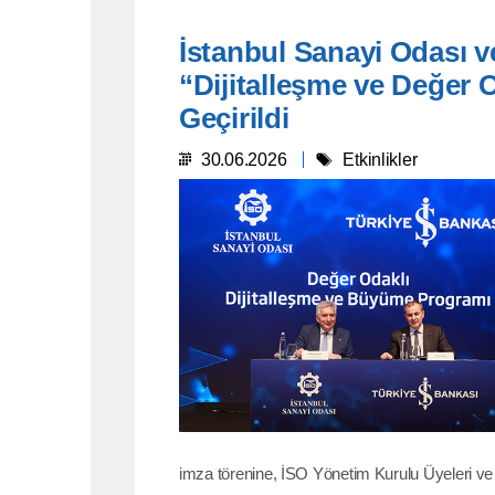
İstanbul Sanayi Odası ve
“Dijitalleşme ve Değer
Geçirildi
30.06.2026
Etkinlikler
imza törenine, İSO Yönetim Kurulu Üyeleri ve 