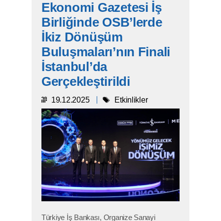
Ekonomi Gazetesi İş
Birliğinde OSB’lerde
İkiz Dönüşüm
Buluşmaları’nın Finali
İstanbul’da
Gerçekleştirildi
19.12.2025
Etkinlikler
Türkiye İş Bankası, Organize Sanayi