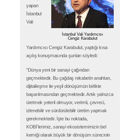
yapan
İstanbul
Vali
İstanbul Vali Yardımcısı
Cengiz Karabulut
Yardımcısı Cengiz Karabulut, yaptığı kısa
açılış konuşmasında şunları söyledi:
E-BÜLTEN
Copyright © 2025,
“Dünya yeni bir sanayi çağından
İstanbul Sanayi Odası
geçmektedir. Bu çağdaş rekabetin anahtarı,
Gizlilik ve Hukuki Şartlar
Çerez Politikası
dijitalleşme ile yeşil dönüşümün birlikte
KVKK Bilgilendirme
başarılmasından geçmektedir. Artık yalnızca
Bu site içeriğinin her türlü hakkı İstanbul Sanayi
üretmek yeterli olmuyor, verimli, çevreci,
Odası'na aittir. İzinsiz kullanılamaz.
Site Haritası
izlenebilir ve sürdürülebilir üretim yapmak
Normal versiyona geçmek için tıklayınız
gerekmektedir. İşte bu noktada,
KOBİ'lerimiz, sanayi ekosistemimizin bel
kemiği olarak büyük bir dönüşüm sürecinin