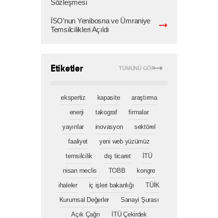
Sözleşmesi
İSO’nun Yenibosna ve Ümraniye
Temsilcilikleri Açıldı
Etiketler
TÜMÜNÜ GÖR
ekspertiz
kapasite
araştırma
enerji
takograf
firmalar
yayınlar
inovasyon
sektörel
faaliyet
yeni web yüzümüz
temsilcilik
dış ticaret
İTÜ
nisan meclis
TOBB
kongre
ihaleler
iç işleri bakanlığı
TÜİK
Kurumsal Değerler
Sanayi Şurası
Açık Çağrı
İTÜ Çekirdek