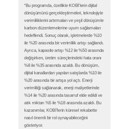
“Bu programda, özellikle KOBİ'lerin dijital
dönüşümünü gerçekleştirmeleri, teknolojiyle
verimliliklerini artırmaları ve yeşil dönüşümle
karbon düzenlemelerine uyum sağlamaları
hedeflendi. Sonuç olarak, işletmelerde %10
ile %20 arasında bir verimlilik artışı sağlandı.
Ayrıca, kapasite artışı %12 ile %50 arasında
değişirken, üretim süreçlerindeki hata oranı
%8 ile %35 arasında azaldı. Bu dönüşüm,
dijital kanallardan yapılan satışlarda %10 ile
%20 arasında bir artışa yol açtı. Enerji
verimliliği sağlanarak, enerji maliyetlerinde
%14 ile %20 arasında tasarruf elde edildi ve
atık miktarı %5 ile %18 arasında azaldı. Bu
kazanımlar, KOBİ’lerin küresel rekabette
nasıl önemli bir rol oynayabileceğini
gösteriyor.