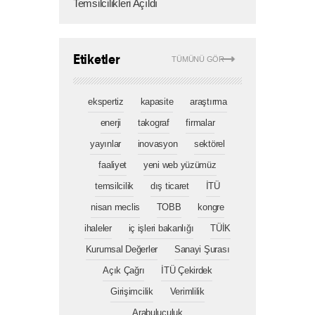
Temsilcilikleri Açıldı
Etiketler
TÜMÜNÜ GÖR
ekspertiz
kapasite
araştırma
enerji
takograf
firmalar
yayınlar
inovasyon
sektörel
faaliyet
yeni web yüzümüz
temsilcilik
dış ticaret
İTÜ
nisan meclis
TOBB
kongre
ihaleler
iç işleri bakanlığı
TÜİK
Kurumsal Değerler
Sanayi Şurası
Açık Çağrı
İTÜ Çekirdek
Girişimcilik
Verimlilik
Arabuluculuk