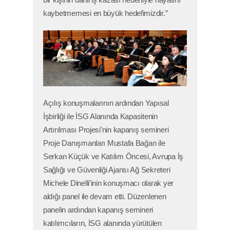
bir kişinin dahil iş kazası nedeniyle hayatını
kaybetmemesi en büyük hedefimizdir.”
E-BÜLTEN
Copyright © 2025,
İstanbul Sanayi Odası
Gizlilik ve Hukuki Şartlar
Çerez Politikası
KVKK Bilgilendirme
Bu site içeriğinin her türlü hakkı İstanbul Sanayi
Odası'na aittir. İzinsiz kullanılamaz.
Site Haritası
Açılış konuşmalarının ardından Yapısal
İşbirliği ile İSG Alanında Kapasitenin
Normal versiyona geçmek için tıklayınız
Artırılması Projesi’nin kapanış semineri
Proje Danışmanları Mustafa Bağan ile
Serkan Küçük ve Katılım Öncesi, Avrupa İş
Sağlığı ve Güvenliği Ajansı Ağ Sekreteri
Michele Dinelli’inin konuşmacı olarak yer
aldığı panel ile devam etti. Düzenlenen
panelin ardından kapanış semineri
katılımcıların, İSG alanında yürütülen