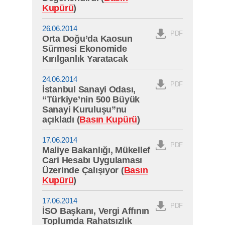
Kupürü
)
26.06.2014
PDF
Orta Doğu’da Kaosun
Sürmesi Ekonomide
Kırılganlık Yaratacak
24.06.2014
PDF
İstanbul Sanayi Odası,
“Türkiye’nin 500 Büyük
Sanayi Kuruluşu”nu
açıkladı (
Basın Kupürü
)
17.06.2014
PDF
Maliye Bakanlığı, Mükellef
Cari Hesabı Uygulaması
Üzerinde Çalışıyor (
Basın
Kupürü
)
17.06.2014
PDF
İSO Başkanı, Vergi Affının
Toplumda Rahatsızlık