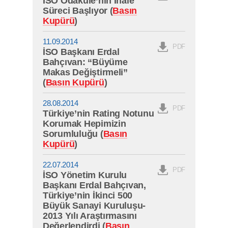
İSO Odakule’nin İhale
Süreci Başlıyor (
Basın
Kupürü
)
11.09.2014
PDF
İSO Başkanı Erdal
Bahçıvan: “Büyüme
Makas Değiştirmeli”
(
Basın Kupürü
)
28.08.2014
PDF
Türkiye’nin Rating Notunu
Korumak Hepimizin
Sorumluluğu (
Basın
Kupürü
)
22.07.2014
PDF
İSO Yönetim Kurulu
Başkanı Erdal Bahçıvan,
Türkiye’nin İkinci 500
Büyük Sanayi Kuruluşu-
2013 Yılı Araştırmasını
Değerlendirdi (
Basın