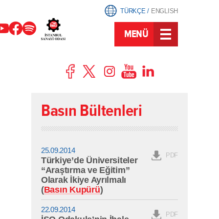
TÜRKÇE
/
ENGLISH
MENÜ
Basın Bültenleri
25.09.2014
PDF
Türkiye’de Üniversiteler
“Araştırma ve Eğitim”
Olarak İkiye Ayrılmalı
(
Basın Kupürü
)
22.09.2014
PDF