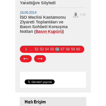
Yarattığını Söyledi
16.06.2014
PDF
İSO Meclisi Kastamonu
Ziyareti Toplantıları ve
Basın Sohbeti Konuşma
Notları (
Basın Kupürü
)
1
...
52
53
54
55
56
57
58
59
60
Hızlı Erişim