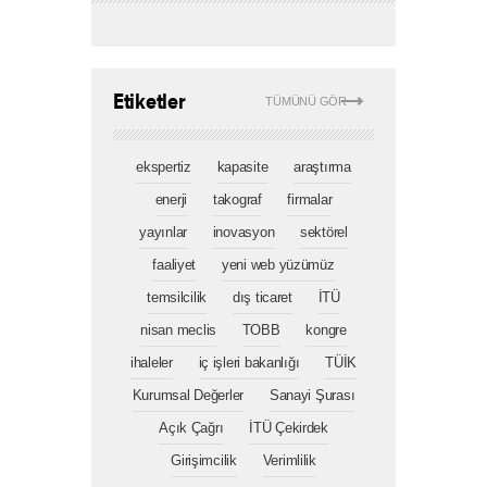
Etiketler
TÜMÜNÜ GÖR
ekspertiz
kapasite
araştırma
enerji
takograf
firmalar
yayınlar
inovasyon
sektörel
faaliyet
yeni web yüzümüz
temsilcilik
dış ticaret
İTÜ
nisan meclis
TOBB
kongre
ihaleler
iç işleri bakanlığı
TÜİK
Kurumsal Değerler
Sanayi Şurası
Açık Çağrı
İTÜ Çekirdek
Girişimcilik
Verimlilik