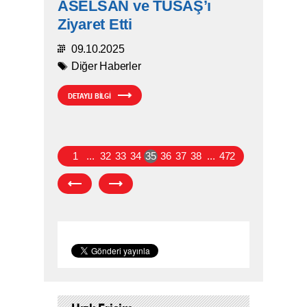
ASELSAN ve TUSAŞ’ı
Ziyaret Etti
09.10.2025
Diğer Haberler
DETAYLI BİLGİ
1
...
32
33
34
35
36
37
38
...
472