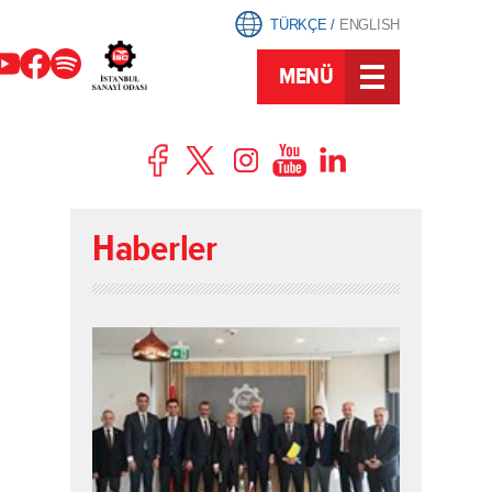
TÜRKÇE
/
ENGLISH
MENÜ
Haberler