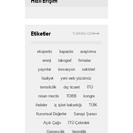
Hızlı Erişim
Etiketler
TÜMÜNÜ GÖR
ekspertiz
kapasite
araştırma
enerji
takograf
firmalar
yayınlar
inovasyon
sektörel
faaliyet
yeni web yüzümüz
temsilcilik
dış ticaret
İTÜ
nisan meclis
TOBB
kongre
ihaleler
iç işleri bakanlığı
TÜİK
Kurumsal Değerler
Sanayi Şurası
Açık Çağrı
İTÜ Çekirdek
Girişimcilik
Verimlilik