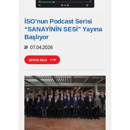
İSO’nun Podcast Serisi
“SANAYİNİN SESİ” Yayına
Başlıyor
07.04.2026
DETAYLI BİLGİ