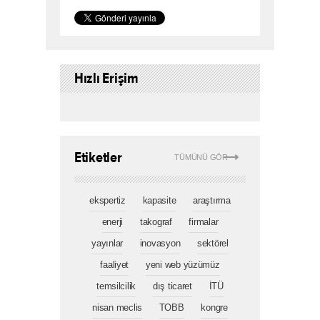
Hızlı Erişim
Etiketler
TÜMÜNÜ GÖR
ekspertiz
kapasite
araştırma
enerji
takograf
firmalar
yayınlar
inovasyon
sektörel
faaliyet
yeni web yüzümüz
temsilcilik
dış ticaret
İTÜ
nisan meclis
TOBB
kongre