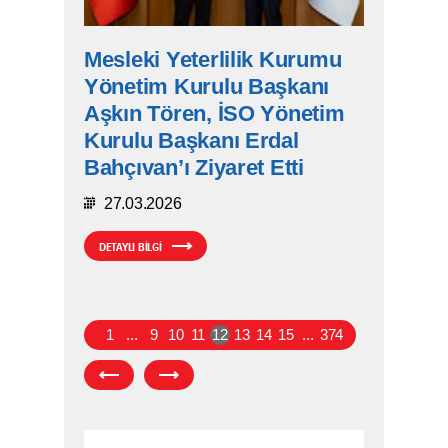
Mesleki Yeterlilik Kurumu
Yönetim Kurulu Başkanı
Aşkın Tören, İSO Yönetim
Kurulu Başkanı Erdal
Bahçıvan’ı Ziyaret Etti
27.03.2026
DETAYLI BİLGİ
1
...
9
10
11
12
13
14
15
...
374