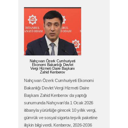
Nahçıvan Özerk Cumhuriyeti
Ekonomi Bakanlığı Devlet
Vergi Hizmeti Daire Başkanı
Zahid Kenberov
Nahçıvan Özerk Cumhuriyeti Ekonomi
Bakanlığı Devlet Vergi Hizmeti Daire
Başkanı Zahid Kenberov da yaptığı
E-BÜLTEN
Copyright © 2025,
İstanbul Sanayi Odası
sunumunda Nahçıvan’da 1 Ocak 2026
Gizlilik ve Hukuki Şartlar
itibarıyla yürürlüğe girecek 10 yıllık vergi,
Çerez Politikası
gümrük ve sosyal sigorta teşvik paketine
KVKK Bilgilendirme
ilişkin bilgi verdi. Kenberov, 2026-2036
Bu site içeriğinin her türlü hakkı İstanbul Sanayi