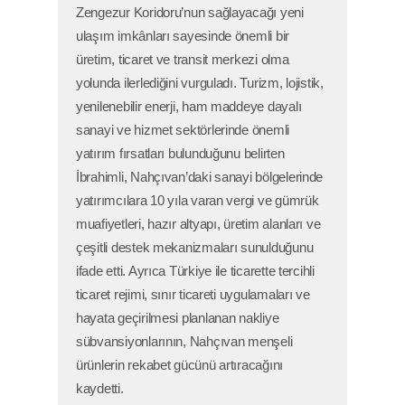
Zengezur Koridoru’nun sağlayacağı yeni
ulaşım imkânları sayesinde önemli bir
üretim, ticaret ve transit merkezi olma
yolunda ilerlediğini vurguladı. Turizm, lojistik,
yenilenebilir enerji, ham maddeye dayalı
sanayi ve hizmet sektörlerinde önemli
yatırım fırsatları bulunduğunu belirten
İbrahimli, Nahçıvan’daki sanayi bölgelerinde
yatırımcılara 10 yıla varan vergi ve gümrük
muafiyetleri, hazır altyapı, üretim alanları ve
çeşitli destek mekanizmaları sunulduğunu
ifade etti. Ayrıca Türkiye ile ticarette tercihli
ticaret rejimi, sınır ticareti uygulamaları ve
hayata geçirilmesi planlanan nakliye
sübvansiyonlarının, Nahçıvan menşeli
ürünlerin rekabet gücünü artıracağını
kaydetti.