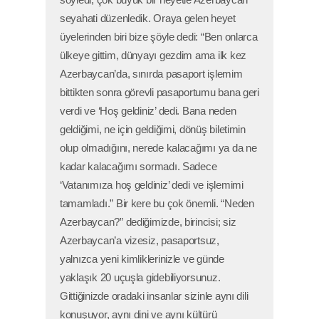
söyledi; çok büyük bir heyetle Azerbaycan
seyahati düzenledik. Oraya gelen heyet
üyelerinden biri bize şöyle dedi: “Ben onlarca
ülkeye gittim, dünyayı gezdim ama ilk kez
Azerbaycan’da, sınırda pasaport işlemim
bittikten sonra görevli pasaportumu bana geri
verdi ve ‘Hoş geldiniz’ dedi. Bana neden
geldiğimi, ne için geldiğimi, dönüş biletimin
olup olmadığını, nerede kalacağımı ya da ne
kadar kalacağımı sormadı. Sadece
‘Vatanımıza hoş geldiniz’ dedi ve işlemimi
tamamladı.” Bir kere bu çok önemli. “Neden
Azerbaycan?” dediğimizde, birincisi; siz
Azerbaycan’a vizesiz, pasaportsuz,
yalnızca yeni kimliklerinizle ve günde
yaklaşık 20 uçuşla gidebiliyorsunuz.
Gittiğinizde oradaki insanlar sizinle aynı dili
konuşuyor, aynı dini ve aynı kültürü