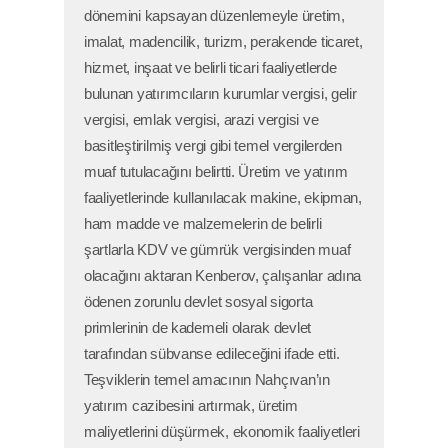
Odası'na aittir. İzinsiz kullanılamaz.
Site Haritası
dönemini kapsayan düzenlemeyle üretim,
imalat, madencilik, turizm, perakende ticaret,
Normal versiyona geçmek için tıklayınız
hizmet, inşaat ve belirli ticari faaliyetlerde
bulunan yatırımcıların kurumlar vergisi, gelir
vergisi, emlak vergisi, arazi vergisi ve
basitleştirilmiş vergi gibi temel vergilerden
muaf tutulacağını belirtti. Üretim ve yatırım
faaliyetlerinde kullanılacak makine, ekipman,
ham madde ve malzemelerin de belirli
şartlarla KDV ve gümrük vergisinden muaf
olacağını aktaran Kenberov, çalışanlar adına
ödenen zorunlu devlet sosyal sigorta
primlerinin de kademeli olarak devlet
tarafından sübvanse edileceğini ifade etti.
Teşviklerin temel amacının Nahçıvan’ın
yatırım cazibesini artırmak, üretim
maliyetlerini düşürmek, ekonomik faaliyetleri