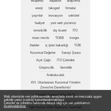
ekspertiz
kapasite
araştırma
enerji
takograf
firmalar
yayınlar
inovasyon
sektörel
faaliyet
yeni web yüzümüz
temsilcilik
dış ticaret
İTÜ
nisan meclis
TOBB
kongre
ihaleler
iç işleri bakanlığı
TÜİK
Kurumsal Değerler
Sanayi Şurası
Açık Çağrı
İTÜ Çekirdek
Girişimcilik
Verimlilik
Arabuluculuk
XVI. Uluslararası Kurumsal Yönetim
Zirvesi'ne Davetlisiniz!
İstanbul Sanayi Odası (İSO)
Web sitemizde veri politikasındaki amaçlarla sınırlı ve mevzuata uygun
şekilde çerez (cookie) konumlandırmaktayız
Dünyadaki İmalat PMI Gelişmeleri ile
Çerezler ve yönetimi hakkında detaylı bilgi için veri politikamızı
inceleyebilirsiniz
İlgili Haziran 2026 Raporunu Yayımladı