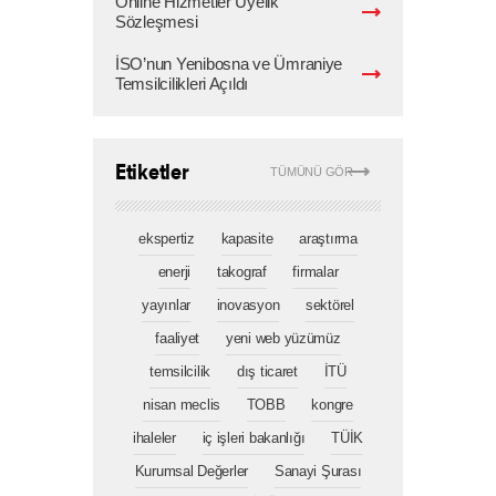
Online Hizmetler Üyelik
Sözleşmesi
İSO’nun Yenibosna ve Ümraniye
Temsilcilikleri Açıldı
Etiketler
TÜMÜNÜ GÖR
ekspertiz
kapasite
araştırma
enerji
takograf
firmalar
yayınlar
inovasyon
sektörel
faaliyet
yeni web yüzümüz
temsilcilik
dış ticaret
İTÜ
nisan meclis
TOBB
kongre
ihaleler
iç işleri bakanlığı
TÜİK
Kurumsal Değerler
Sanayi Şurası