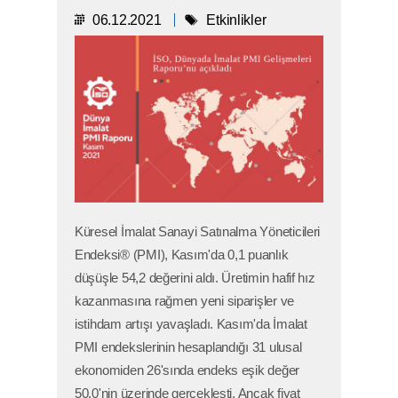
06.12.2021
Etkinlikler
Küresel İmalat Sanayi Satınalma Yöneticileri
Endeksi® (PMI), Kasım'da 0,1 puanlık
düşüşle 54,2 değerini aldı. Üretimin hafif hız
kazanmasına rağmen yeni siparişler ve
istihdam artışı yavaşladı. Kasım'da İmalat
PMI endekslerinin hesaplandığı 31 ulusal
ekonomiden 26'sında endeks eşik değer
50,0'nin üzerinde gerçekleşti. Ancak fiyat