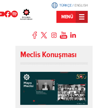
TÜRKÇE
/
ENGLISH
MENÜ
Meclis Konuşması