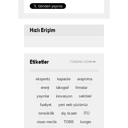
Hızlı Erişim
Etiketler
TÜMÜNÜ GÖR
ekspertiz
kapasite
araştırma
enerji
takograf
firmalar
yayınlar
inovasyon
sektörel
faaliyet
yeni web yüzümüz
temsilcilik
dış ticaret
İTÜ
nisan meclis
TOBB
kongre