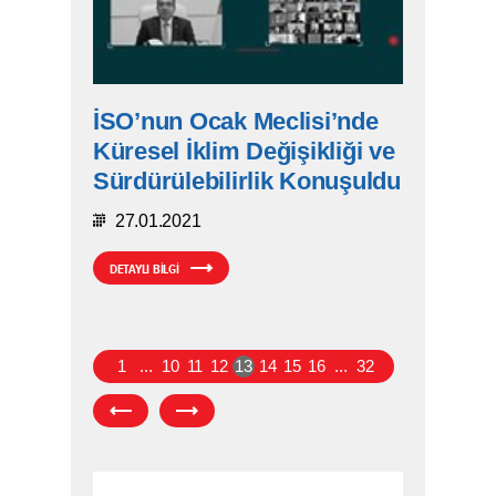
İSO’nun Ocak Meclisi’nde
Küresel İklim Değişikliği ve
Sürdürülebilirlik Konuşuldu
27.01.2021
DETAYLI BİLGİ
1
...
10
11
12
13
14
15
16
...
32