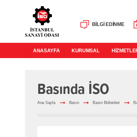
BİLGİ EDİNME
ANASAYFA
KURUMSAL
HİZMETLE
Basında İSO
Ana Sayfa
Basın
Basın Bültenleri
B