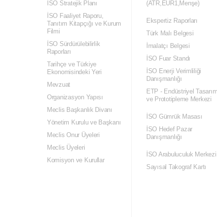
İSO Stratejik Planı
(ATR,EUR1,Menşe)
İSO Faaliyet Raporu,
Ekspertiz Raporları
Tanıtım Kitapçığı ve Kurum
Filmi
Türk Malı Belgesi
İSO Sürdürülebilirlik
İmalatçı Belgesi
Raporları
İSO Fuar Standı
Tarihçe ve Türkiye
İSO Enerji Verimliliği
Ekonomisindeki Yeri
Danışmanlığı
Mevzuat
ETP - Endüstriyel Tasarı
Organizasyon Yapısı
ve Prototipleme Merkezi
Meclis Başkanlık Divanı
İSO Gümrük Masası
Yönetim Kurulu ve Başkanı
İSO Hedef Pazar
Meclis Onur Üyeleri
Danışmanlığı
Meclis Üyeleri
İSO Arabuluculuk Merkezi
Komisyon ve Kurullar
Sayısal Takograf Kartı