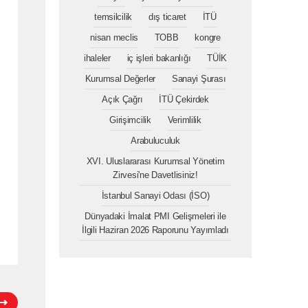
temsilcilik
dış ticaret
İTÜ
nisan meclis
TOBB
kongre
ihaleler
iç işleri bakanlığı
TÜİK
Kurumsal Değerler
Sanayi Şurası
Açık Çağrı
İTÜ Çekirdek
Girişimcilik
Verimlilik
Arabuluculuk
XVI. Uluslararası Kurumsal Yönetim
Zirvesi'ne Davetlisiniz!
İstanbul Sanayi Odası (İSO)
Dünyadaki İmalat PMI Gelişmeleri ile
İlgili Haziran 2026 Raporunu Yayımladı