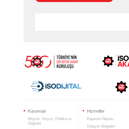
Kurumsal
Hizmetler
Misyon, Vizyon, Politika ve
Kapasite Raporu
Değerler
Dolaşım Belgeleri