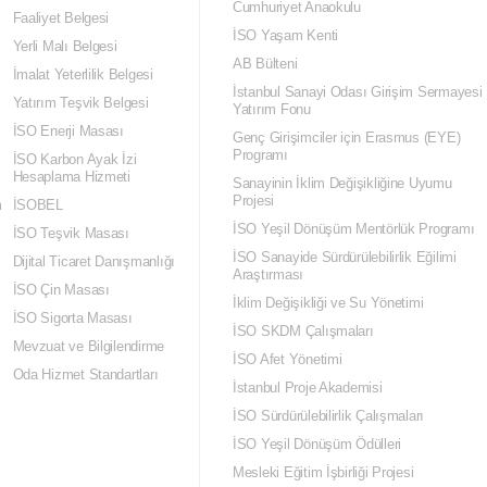
Cumhuriyet Anaokulu
Faaliyet Belgesi
İSO Yaşam Kenti
Yerli Malı Belgesi
AB Bülteni
İmalat Yeterlilik Belgesi
İstanbul Sanayi Odası Girişim Sermayesi
Yatırım Teşvik Belgesi
Yatırım Fonu
İSO Enerji Masası
Genç Girişimciler için Erasmus (EYE)
Programı
İSO Karbon Ayak İzi
Hesaplama Hizmeti
Sanayinin İklim Değişikliğine Uyumu
Projesi
m
İSOBEL
İSO Yeşil Dönüşüm Mentörlük Programı
İSO Teşvik Masası
İSO Sanayide Sürdürülebilirlik Eğilimi
Dijital Ticaret Danışmanlığı
Araştırması
İSO Çin Masası
İklim Değişikliği ve Su Yönetimi
İSO Sigorta Masası
İSO SKDM Çalışmaları
Mevzuat ve Bilgilendirme
İSO Afet Yönetimi
Oda Hizmet Standartları
İstanbul Proje Akademisi
İSO Sürdürülebilirlik Çalışmaları
İSO Yeşil Dönüşüm Ödülleri
Mesleki Eğitim İşbirliği Projesi