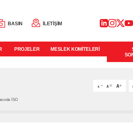
BASIN
İLETİŞİM
R
PROJELER
MESLEK KOMİTELERİ
SO
asında İSO