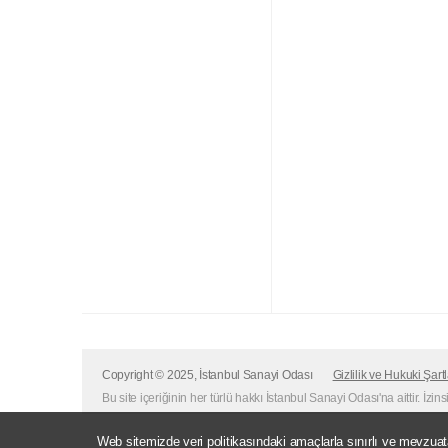
Copyright © 2025, İstanbul Sanayi Odası
Gizlilik ve Hukuki Şartl
Bu site içeriğinin her türlü hakkı İstanbul Sanayi Odası'na aittir. İzin
Web sitemizde veri politikasındaki amaçlarla sınırlı ve mevzu