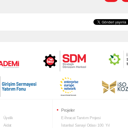
Projeler
Üyelik
E-İhracat Tanıtım Projesi
Aidat
İstanbul Sanayi Odası 100. Yıl