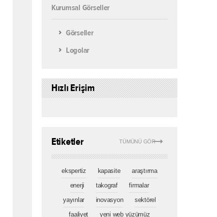
Kurumsal Görseller
Görseller
Logolar
Hızlı Erişim
Etiketler
TÜMÜNÜ GÖR
ekspertiz
kapasite
araştırma
enerji
takograf
firmalar
yayınlar
inovasyon
sektörel
faaliyet
yeni web yüzümüz