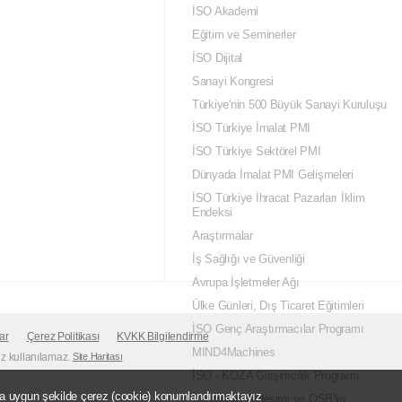
İSO Akademi
Eğitim ve Seminerler
İSO Dijital
Sanayi Kongresi
Türkiye'nin 500 Büyük Sanayi Kuruluşu
İSO Türkiye İmalat PMI
İSO Türkiye Sektörel PMI
Dünyada İmalat PMI Gelişmeleri
İSO Türkiye İhracat Pazarları İklim
Endeksi
Araştırmalar
İş Sağlığı ve Güvenliği
Avrupa İşletmeler Ağı
Ülke Günleri, Dış Ticaret Eğitimleri
İSO Genç Araştırmacılar Programı
ar
Çerez Politikası
KVKK Bilgilendirme
MIND4Machines
siz kullanılamaz.
Site Haritası
İSO - KOZA Girişimcilik Programı
ata uygun şekilde çerez (cookie) konumlandırmaktayız
Sanayinin Yerleşimi ve OSB'ler