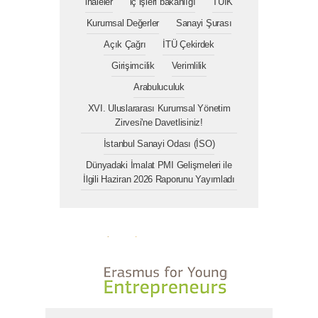
ihaleler
iç işleri bakanlığı
TÜİK
Kurumsal Değerler
Sanayi Şurası
Açık Çağrı
İTÜ Çekirdek
Girişimcilik
Verimlilik
Arabuluculuk
XVI. Uluslararası Kurumsal Yönetim
Zirvesi'ne Davetlisiniz!
İstanbul Sanayi Odası (İSO)
Dünyadaki İmalat PMI Gelişmeleri ile
İlgili Haziran 2026 Raporunu Yayımladı