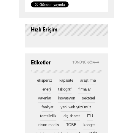
Hızlı Erişim
Etiketler
TÜMÜNÜ GÖR
ekspertiz
kapasite
araştırma
enerji
takograf
firmalar
yayınlar
inovasyon
sektörel
faaliyet
yeni web yüzümüz
temsilcilik
dış ticaret
İTÜ
nisan meclis
TOBB
kongre