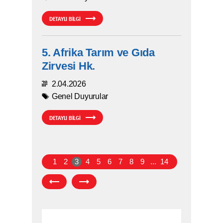
DETAYLI BİLGİ
5. Afrika Tarım ve Gıda
Zirvesi Hk.
2.04.2026
Genel Duyurular
DETAYLI BİLGİ
1
2
3
4
5
6
7
8
9
...
14