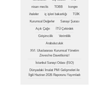
nisan meclis
TOBB
kongre
ihaleler
iç işleri bakanlığı
TÜİK
Kurumsal Değerler
Sanayi Şurası
Açık Çağrı
İTÜ Çekirdek
Girişimcilik
Verimlilik
Arabuluculuk
XVI. Uluslararası Kurumsal Yönetim
Zirvesi'ne Davetlisiniz!
İstanbul Sanayi Odası (İSO)
Dünyadaki İmalat PMI Gelişmeleri ile
İlgili Haziran 2026 Raporunu Yayımladı