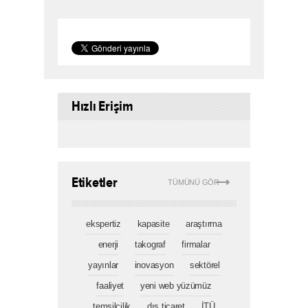
Hızlı Erişim
Etiketler
TÜMÜNÜ GÖR
ekspertiz
kapasite
araştırma
enerji
takograf
firmalar
yayınlar
inovasyon
sektörel
faaliyet
yeni web yüzümüz
temsilcilik
dış ticaret
İTÜ