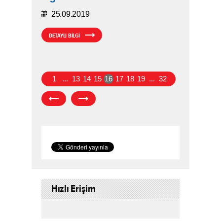
25.09.2019
DETAYLI BİLGİ
1
...
13
14
15
16
17
18
19
...
32
Hızlı Erişim