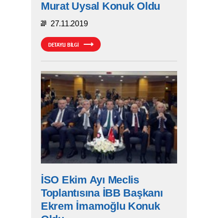
Murat Uysal Konuk Oldu
27.11.2019
DETAYLI BİLGİ
İSO Ekim Ayı Meclis
Toplantısına İBB Başkanı
Ekrem İmamoğlu Konuk