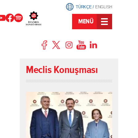
TÜRKÇE
/
ENGLISH
MENÜ
Meclis Konuşması