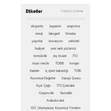
Etiketler
TÜMÜNÜ GÖR
ekspertiz
kapasite
araştırma
enerji
takograf
firmalar
yayınlar
inovasyon
sektörel
faaliyet
yeni web yüzümüz
temsilcilik
dış ticaret
İTÜ
nisan meclis
TOBB
kongre
ihaleler
iç işleri bakanlığı
TÜİK
Kurumsal Değerler
Sanayi Şurası
Açık Çağrı
İTÜ Çekirdek
Girişimcilik
Verimlilik
Arabuluculuk
XVI. Uluslararası Kurumsal Yönetim