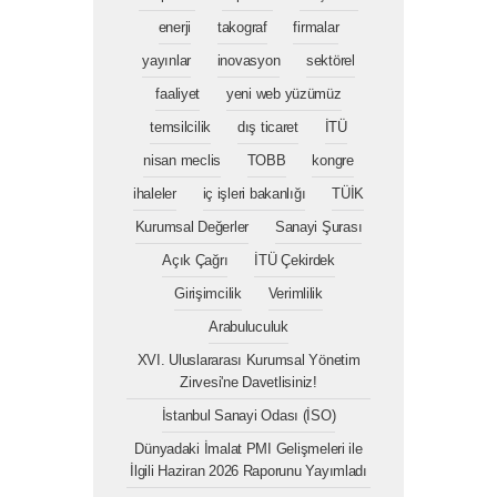
enerji
takograf
firmalar
yayınlar
inovasyon
sektörel
faaliyet
yeni web yüzümüz
temsilcilik
dış ticaret
İTÜ
nisan meclis
TOBB
kongre
ihaleler
iç işleri bakanlığı
TÜİK
Kurumsal Değerler
Sanayi Şurası
Açık Çağrı
İTÜ Çekirdek
Girişimcilik
Verimlilik
Arabuluculuk
XVI. Uluslararası Kurumsal Yönetim
Zirvesi'ne Davetlisiniz!
İstanbul Sanayi Odası (İSO)
Dünyadaki İmalat PMI Gelişmeleri ile
İlgili Haziran 2026 Raporunu Yayımladı