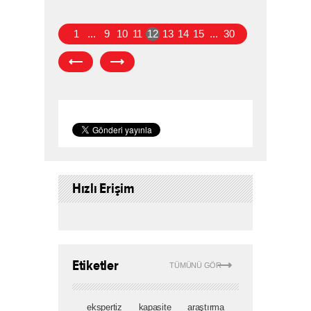
1
...
9
10
11
12
13
14
15
...
30
Hızlı Erişim
Etiketler
TÜMÜNÜ GÖR
ekspertiz
kapasite
araştırma