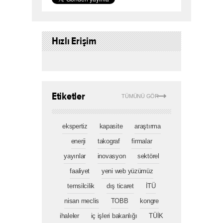
Hızlı Erişim
Etiketler
TÜMÜNÜ GÖR
ekspertiz
kapasite
araştırma
enerji
takograf
firmalar
yayınlar
inovasyon
sektörel
faaliyet
yeni web yüzümüz
temsilcilik
dış ticaret
İTÜ
nisan meclis
TOBB
kongre
ihaleler
iç işleri bakanlığı
TÜİK