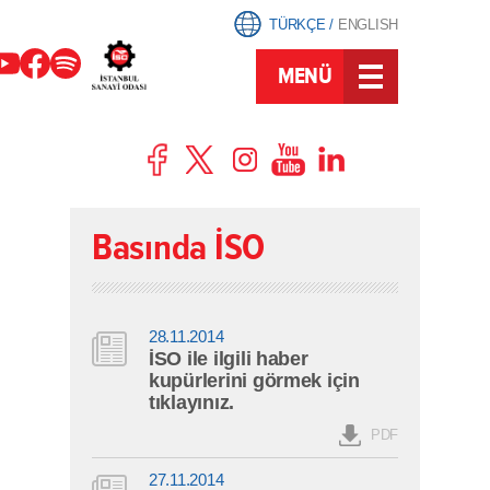
TÜRKÇE
/
ENGLISH
MENÜ
Basında İSO
28.11.2014
İSO ile ilgili haber
kupürlerini görmek için
tıklayınız.
PDF
27.11.2014