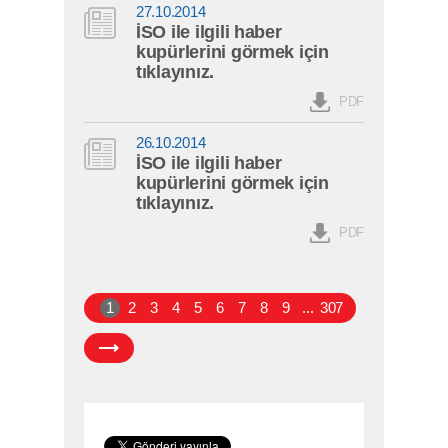
27.10.2014
İSO ile ilgili haber
kupürlerini görmek için
tıklayınız.
PDF
26.10.2014
İSO ile ilgili haber
kupürlerini görmek için
tıklayınız.
PDF
1
2
3
4
5
6
7
8
9
...
307