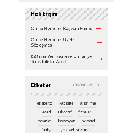
Hızlı Erişim
Online Hizmetler Başvuru Formu
Online Hizmetler Üyelik
Sözleşmesi
İSO’nun Yenibosna ve Ümraniye
Temsilcilikleri Açıldı
Etiketler
TÜMÜNÜ GÖR
ekspertiz
kapasite
araştırma
enerji
takograf
firmalar
yayınlar
inovasyon
sektörel
faaliyet
yeni web yüzümüz