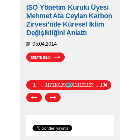
İSO Yönetim Kurulu Üyesi
Mehmet Ata Ceylan Karbon
Zirvesi’nde Küresel İklim
Değişikliğini Anlattı
05.04.2014
DETAYLI BİLGİ
1
...
117
118
119
120
121
122
123
...
134