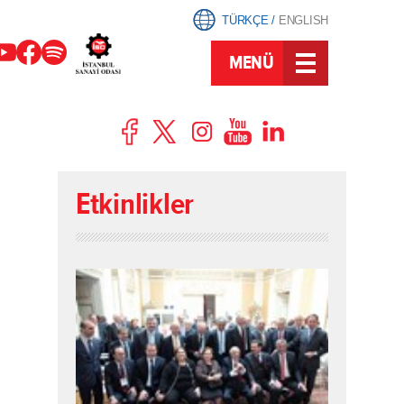
TÜRKÇE
/
ENGLISH
MENÜ
Etkinlikler