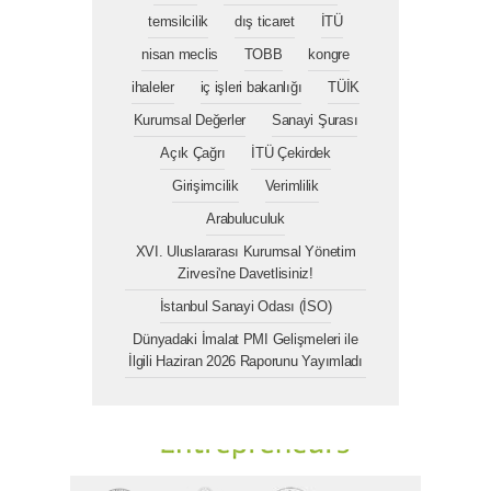
temsilcilik
dış ticaret
İTÜ
nisan meclis
TOBB
kongre
ihaleler
iç işleri bakanlığı
TÜİK
Kurumsal Değerler
Sanayi Şurası
Açık Çağrı
İTÜ Çekirdek
Girişimcilik
Verimlilik
Arabuluculuk
XVI. Uluslararası Kurumsal Yönetim
Zirvesi'ne Davetlisiniz!
İstanbul Sanayi Odası (İSO)
Dünyadaki İmalat PMI Gelişmeleri ile
İlgili Haziran 2026 Raporunu Yayımladı