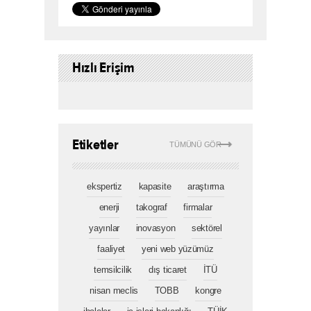
Hızlı Erişim
Etiketler
TÜMÜNÜ GÖR
ekspertiz
kapasite
araştırma
enerji
takograf
firmalar
yayınlar
inovasyon
sektörel
faaliyet
yeni web yüzümüz
temsilcilik
dış ticaret
İTÜ
nisan meclis
TOBB
kongre