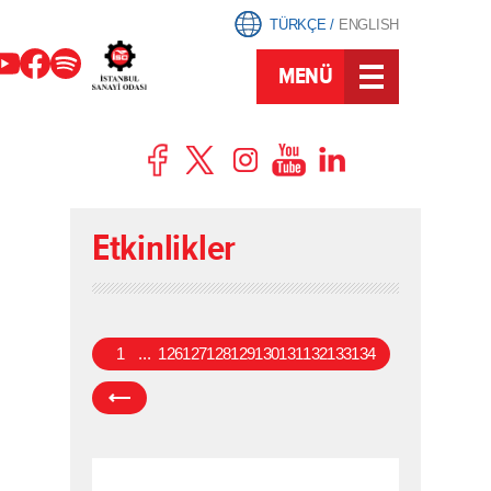
TÜRKÇE
/
ENGLISH
MENÜ
Etkinlikler
1
...
126
127
128
129
130
131
132
133
134