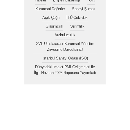
ihaleler
iç işleri bakanlığı
TÜİK
Kurumsal Değerler
Sanayi Şurası
Açık Çağrı
İTÜ Çekirdek
Girişimcilik
Verimlilik
Arabuluculuk
XVI. Uluslararası Kurumsal Yönetim
Zirvesi'ne Davetlisiniz!
İstanbul Sanayi Odası (İSO)
Dünyadaki İmalat PMI Gelişmeleri ile
İlgili Haziran 2026 Raporunu Yayımladı