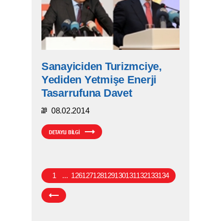
Sanayiciden Turizmciye,
Yediden Yetmişe Enerji
Tasarrufuna Davet
08.02.2014
DETAYLI BİLGİ
1
...
126
127
128
129
130
131
132
133
134