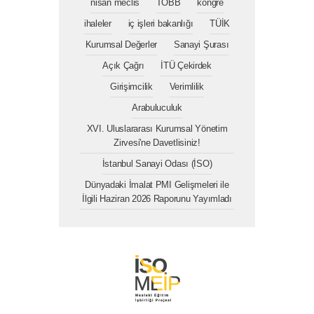
nisan meclis
TOBB
kongre
ihaleler
iç işleri bakanlığı
TÜİK
Kurumsal Değerler
Sanayi Şurası
Açık Çağrı
İTÜ Çekirdek
Girişimcilik
Verimlilik
Arabuluculuk
XVI. Uluslararası Kurumsal Yönetim
Zirvesi'ne Davetlisiniz!
İstanbul Sanayi Odası (İSO)
Dünyadaki İmalat PMI Gelişmeleri ile
İlgili Haziran 2026 Raporunu Yayımladı