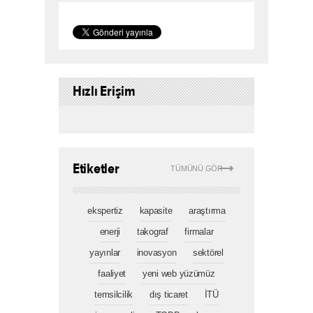
Hızlı Erişim
Etiketler
TÜMÜNÜ GÖR
ekspertiz
kapasite
araştırma
enerji
takograf
firmalar
yayınlar
inovasyon
sektörel
faaliyet
yeni web yüzümüz
temsilcilik
dış ticaret
İTÜ