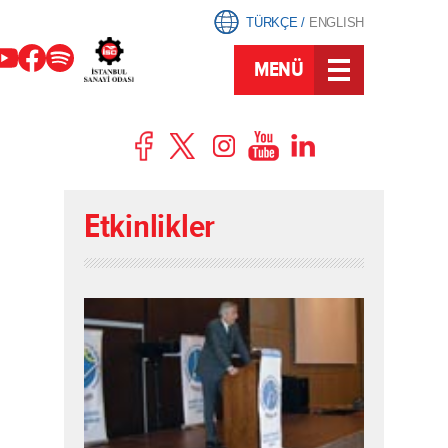
TÜRKÇE
/
ENGLISH
MENÜ
Etkinlikler