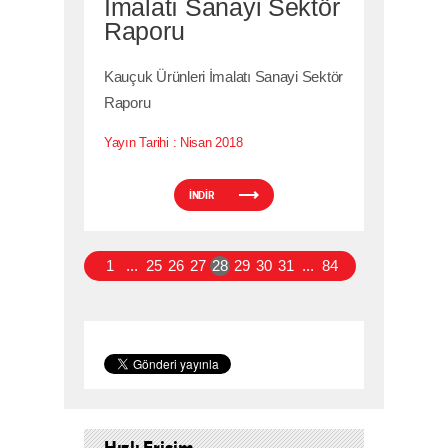
İmalatı Sanayi Sektör
Raporu
Kauçuk Ürünleri İmalatı Sanayi Sektör
Raporu
Yayın Tarihi :
Nisan 2018
İNDİR
1
...
25
26
27
28
29
30
31
...
84