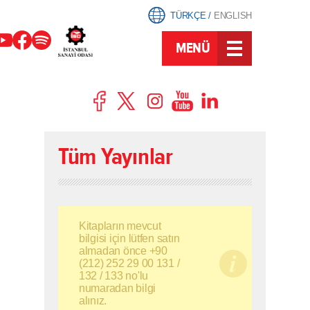
TÜRKÇE
/
ENGLISH
MENÜ
Tüm Yayınlar
Kitapların mevcut
bilgisi için lütfen satın
almadan önce +90
(212) 252 29 00 131 /
132 / 133 no'lu
numaradan bilgi
alınız.