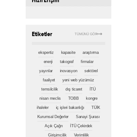
Hızlı Erişim
Etiketler
TÜMÜNÜ GÖR
ekspertiz
kapasite
araştırma
enerji
takograf
firmalar
yayınlar
inovasyon
sektörel
faaliyet
yeni web yüzümüz
temsilcilik
dış ticaret
İTÜ
nisan meclis
TOBB
kongre
ihaleler
iç işleri bakanlığı
TÜİK
Kurumsal Değerler
Sanayi Şurası
Açık Çağrı
İTÜ Çekirdek
Girişimcilik
Verimlilik