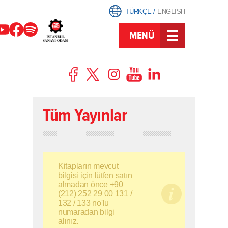
TÜRKÇE
/
ENGLISH
MENÜ
Tüm Yayınlar
Kitapların mevcut
bilgisi için lütfen satın
almadan önce +90
(212) 252 29 00 131 /
132 / 133 no'lu
numaradan bilgi
alınız.