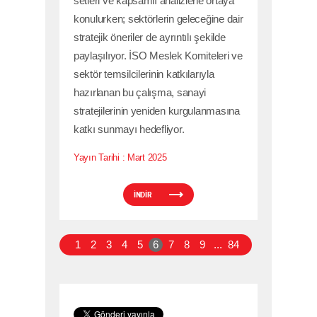
setleri ve kapsamlı analizlerle ortaya
konulurken; sektörlerin geleceğine dair
stratejik öneriler de ayrıntılı şekilde
paylaşılıyor. İSO Meslek Komiteleri ve
sektör temsilcilerinin katkılarıyla
hazırlanan bu çalışma, sanayi
stratejilerinin yeniden kurgulanmasına
katkı sunmayı hedefliyor.
Yayın Tarihi :
Mart 2025
İNDİR
1
2
3
4
5
6
7
8
9
...
84