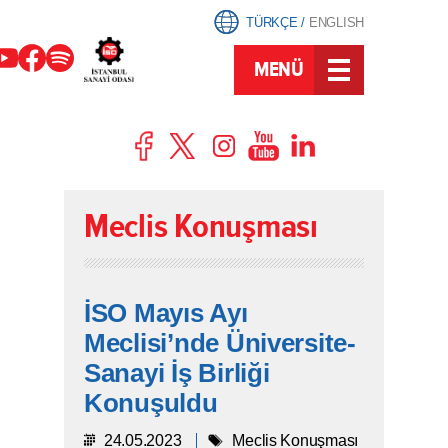
TÜRKÇE
/
ENGLISH
MENÜ
Meclis Konuşması
İSO Mayıs Ayı
Meclisi’nde Üniversite-
Sanayi İş Birliği
Konuşuldu
24.05.2023
Meclis Konuşması