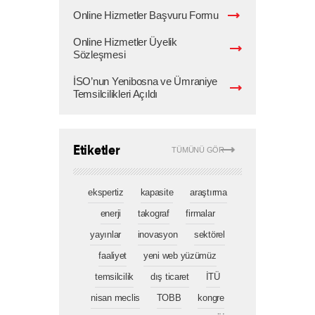
Online Hizmetler Başvuru Formu
Online Hizmetler Üyelik
Sözleşmesi
İSO’nun Yenibosna ve Ümraniye
Temsilcilikleri Açıldı
Etiketler
TÜMÜNÜ GÖR
ekspertiz
kapasite
araştırma
enerji
takograf
firmalar
yayınlar
inovasyon
sektörel
faaliyet
yeni web yüzümüz
temsilcilik
dış ticaret
İTÜ
nisan meclis
TOBB
kongre