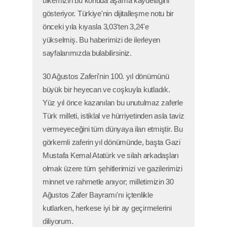
ülkemizin bu konuda aşama kaydettiğini
gösteriyor. Türkiye'nin dijitalleşme notu bir
önceki yıla kıyasla 3,03'ten 3,24'e
yükselmiş. Bu haberimizi de ilerleyen
sayfalarımızda bulabilirsiniz.
30 Ağustos Zaferi'nin 100. yıl dönümünü
büyük bir heyecan ve coşkuyla kutladık.
Yüz yıl önce kazanılan bu unutulmaz zaferle
Türk milleti, istiklal ve hürriyetinden asla taviz
vermeyeceğini tüm dünyaya ilan etmiştir. Bu
görkemli zaferin yıl dönümünde, başta Gazi
Mustafa Kemal Atatürk ve silah arkadaşları
olmak üzere tüm şehitlerimizi ve gazilerimizi
minnet ve rahmetle anıyor; milletimizin 30
Ağustos Zafer Bayramı'nı içtenlikle
kutlarken, herkese iyi bir ay geçirmelerini
diliyorum.