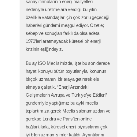
sanayi firmalarının enerji maliyetleri
nedeniyle üretime ara verdiği, bu yılın
özellikle vatandaşlar için çok zorlu geçeceği
haberleri gündemi meşgul ediyor. Özetle;
sebep ve sonuçları farklı da olsa adeta
1970’leri aratmayacak küresel bir enerji
krizinin eşiğindeyiz.
Bu ay İSO Meclisimizde, işte bu son derece
hayati konuyu bütün boyutlarıyla, konunun
birçok uzmanını bir araya getirerek ele
almaya çalıştık. “Enerji Arzındaki
Gelişmelerin Avrupa ve Türkiye’ye Etkileri”
gündemiyle yaptığımız bu ayki meclis
toplantımıza gerek Meclis salonumuzdan ve
gerekse Londra ve Paris’ten online
bağlantılarla, küresel enerji piyasalarını çok
iyi bilen uzman isimler katıldı. Ayrıntılarını