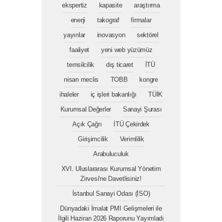
ekspertiz
kapasite
araştırma
enerji
takograf
firmalar
yayınlar
inovasyon
sektörel
faaliyet
yeni web yüzümüz
temsilcilik
dış ticaret
İTÜ
nisan meclis
TOBB
kongre
ihaleler
iç işleri bakanlığı
TÜİK
Kurumsal Değerler
Sanayi Şurası
Açık Çağrı
İTÜ Çekirdek
Girişimcilik
Verimlilik
Arabuluculuk
XVI. Uluslararası Kurumsal Yönetim
Zirvesi'ne Davetlisiniz!
İstanbul Sanayi Odası (İSO)
Dünyadaki İmalat PMI Gelişmeleri ile
İlgili Haziran 2026 Raporunu Yayımladı