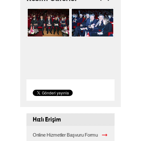
E-BÜLTEN
Copyright © 2025,
İstanbul Sanayi Odası
Gizlilik ve Hukuki Şartlar
Çerez Politikası
KVKK Bilgilendirme
Bu site içeriğinin her türlü hakkı İstanbul Sanayi
Odası'na aittir. İzinsiz kullanılamaz.
Site Haritası
Normal versiyona geçmek için tıklayınız
Hızlı Erişim
Online Hizmetler Başvuru Formu