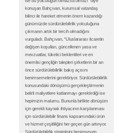
ise bu yolculuğun olmazsa olmazı” diye
konuşan Bahçıvan, kurumsal vatandaş
bilinci ile hareket etmenin önem kazandığı
günümüzde sürdürülebilirlik yolculuğuna
çıkmanın artık bir tercih olmadığını
vurguladı. Bahçıvan, “Uluslararası ticaretin
değişen koşulları, güncellenen yasa ve
mevzuatlar, tüketici beklentileri ve en
önemlisi gençliğin talepleri şirketlerin bir an
önce sürdürülebilirlik bakış açısını
benimsemelerini gerektiriyor. Sürdürülebilirlik
konusundaki dönüşümü gerçekleştirmenin
belirli maliyetlere katlanmayı gerektirdiği ise
hepimizin malumu. Bununla birlikte dönüşüm
için gerekli kaynak ihtiyacının karşılanması
için sürdürülebilir finans kapsamındaki ürün
ve hizmet çeşitliliğini her geçen gün artırıyor.
Sürdürülebilirlik stratejisini benimseyen