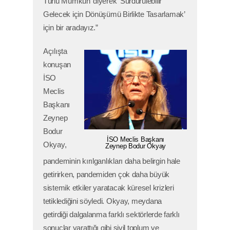
Türlü Mümkün’ diyerek ‘Sürdürülebilir
Gelecek için Dönüşümü Birlikte Tasarlamak’
için bir aradayız.”
Açılışta
konuşan
İSO
Meclis
Başkanı
Zeynep
Bodur
İSO Meclis Başkanı
Okyay,
Zeynep Bodur Okyay
pandeminin kırılganlıkları daha belirgin hale
getirirken, pandemiden çok daha büyük
sistemik etkiler yaratacak küresel krizleri
tetiklediğini söyledi. Okyay, meydana
getirdiği dalgalanma farklı sektörlerde farklı
sonuçlar yarattığı gibi sivil toplum ve