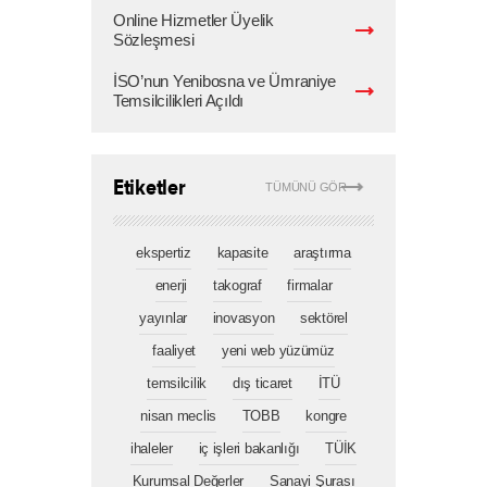
Online Hizmetler Üyelik
Sözleşmesi
İSO’nun Yenibosna ve Ümraniye
Temsilcilikleri Açıldı
Etiketler
TÜMÜNÜ GÖR
ekspertiz
kapasite
araştırma
enerji
takograf
firmalar
yayınlar
inovasyon
sektörel
faaliyet
yeni web yüzümüz
temsilcilik
dış ticaret
İTÜ
nisan meclis
TOBB
kongre
ihaleler
iç işleri bakanlığı
TÜİK
Kurumsal Değerler
Sanayi Şurası